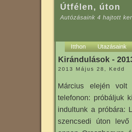
Útfélen, úton
Autózásaink 4 hajtott k
Itthon
Utazásaink
Kirándulások - 201
2013 Május 28, Kedd
Március elején volt
telefonon: próbáljuk
indultunk a próbára:
szencsedi úton levő