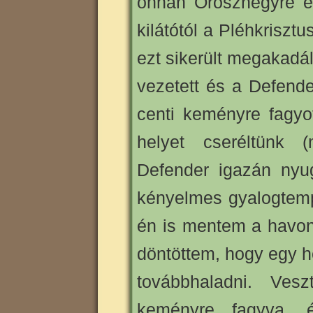
onnan Oroszhegyre és
kilátótól a Pléhkrisztu
ezt sikerült megakadá
vezetett és a Defend
centi keményre fagyo
helyet cseréltünk
Defender igazán nyug
kényelmes gyalogtemp
én is mentem a havon
döntöttem, hogy egy h
továbbhaladni. Ve
keményre fagyva, 