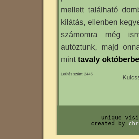
mellett található do
kilátás, ellenben kegye
számomra még isme
autóztunk, majd onn
mint
tavaly októberb
Leütés szám: 2445
Kulcs
unique vis
created by
chr