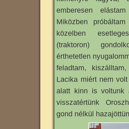
emberesen elástam
Miközben próbáltam
közelben esetlege
(traktoron) gondo
érthetetlen nyugalomm
feladtam, kiszállta
Lacika miért nem volt
alatt kinn is voltun
visszatértünk Oros
gond nélkül hazajöttün