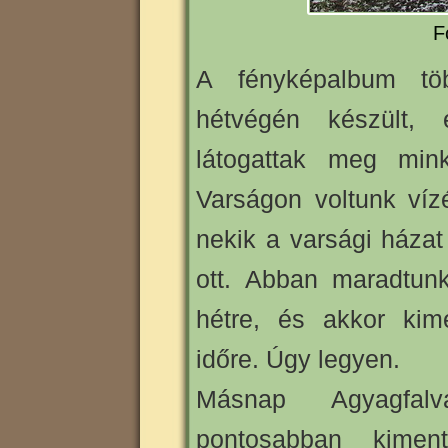
F
A fényképalbum tö
hétvégén készült,
látogattak meg min
Varságon voltunk víz
nekik a varsági házat
ott. Abban maradtun
hétre, és akkor ki
időre. Úgy legyen.
Másnap Agyagfalv
pontosabban kimen