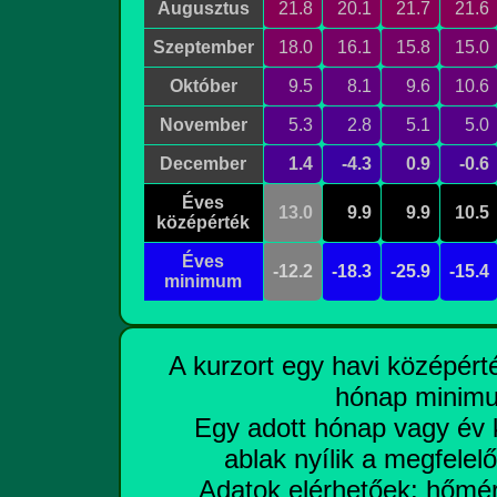
Augusztus
21.8
20.1
21.7
21.6
Szeptember
18.0
16.1
15.8
15.0
Október
9.5
8.1
9.6
10.6
November
5.3
2.8
5.1
5.0
December
1.4
-4.3
0.9
-0.6
Éves
13.0
9.9
9.9
10.5
középérték
Éves
-12.2
-18.3
-25.9
-15.4
minimum
A kurzort egy havi középér
hónap minimu
Egy adott hónap vagy év kö
ablak nyílik a megfelelő
Adatok elérhetőek: hőmér