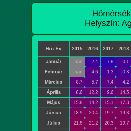
Hőmérsékl
Helyszín: A
Hó / Év
2015
2016
2017
2018
Január
-nan
-2.4
-7.8
-0.1
Február
-nan
4.6
1.3
-0.3
Március
8.7
5.7
7.4
4.2
Április
8.6
12.2
9.6
14.5
Május
15.8
14.2
15.1
17.3
Június
18.9
20.4
19.7
19.3
Július
21.8
21.2
20.3
19.7