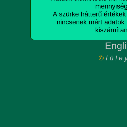
mennyiség
A szürke hátterű értékek 
nincsenek mért adatok i
kiszámítan
Engli
©
f ü l e 