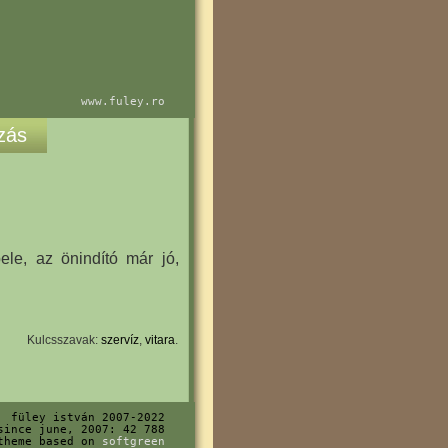
www.fuley.ro
zás
ele, az önindító már jó,
Kulcsszavak:
szervíz
,
vitara
.
füley istván 2007-2022
 since june, 2007:
42 788
theme based on
softgreen