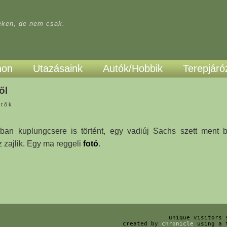
réken, de nem csak.
hon
Utazásaink
Autók/Hobbik
Terepjáró
ől
rtök
ban kuplungcsere is történt, egy vadiúj Sachs szett ment b
z zajlik. Egy ma reggeli
fotó
.
unique visitors
created by
chronicle
using a 