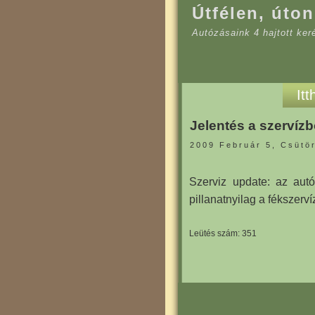
Útfélen, úton
Autózásaink 4 hajtott ke
Itt
Jelentés a szervízb
2009 Február 5, Csütö
Szerviz update: az autó
pillanatnyilag a fékszerví
Leütés szám: 351